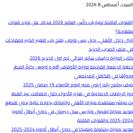
السبت, أغسطس 8 2026
أخبار عاجلة
القنوات الناقلة لمباريات كأس العالم 2026 مجانا.. هل توجد قنوات
مفتوحة؟
زلزال داخل الأهلي.. رحيل ييس توروب يفتح باب التغيير الكبير ومفاجآت
في ملف المدرب الجديد
كتاب الوزارة دراسات ساته ابتدائي ترم اول الجديد 2026
خطبة الجمعة القادمة لوزارة الأوقاف pdf و word : زكاةُ الفطرِ
ودورُهَا في التكافلِ المجتمعِي
ضيف برنامج رامز إيلون مصر اليوم الأربعاء 19 رمضان 2025
دور الرياضات الجماعية في تعزيز الأجواء خلال احتفالات عيد الفطر
بث مباشر مشاهدة مباراة الأهلي والزمالك بجودة عالية بدون تقطيع
موعد مباراة ليفربول وباريس سان جيرمان في دوري أبطال أوروبا
2024-2025 والقنوات الناقلة
موعد مباراة برشلونة وبنفيكا في دوري أبطال أوروبا 2024-2025