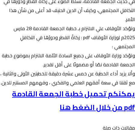
في حديث الجمعة القادمة، نسلط الضوء على زكاةُ الفطرِ ودورُهَا في
التكافلِ المجتمعِي، وكيف أن الدين الحنيف قد أعلى من شأن هذا
الأمر.
وتؤكد الأوقاف علي الالتزام بـ خطبة الجمعة القادمة 28 مارس
2025م لوزارة الأوقاف pdf : زكاةُ الفطرِ ودورُهَا في التكافلِ
المجتمعِي :
وتؤكد وزارة الأوقاف على جميع السادة الأئمة الالتزام بموضوع خطبة
الجمعة القادمة نصًا أو مضمونًا على أقل تقدير.
وألا يزيد أداء الخطبة عن خمس عشرة دقيقة للخطبتين الأولى والثانية ،
مع ثقتنا في سعة أفقهم العلمي والفكري ، وفهمهم المستنير للدين.
يمكنكم تحميل خطبة الجمعة القادمة
pdf من خلال الضغط هنا
مقالات ذات صلة