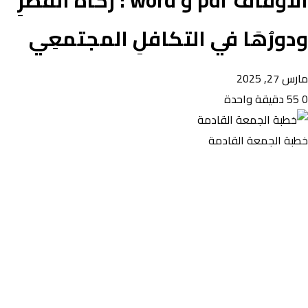
الأوقاف pdf و word : زكاةُ الفطرِ
ودورُهَا في التكافلِ المجتمعِي
مارس 27, 2025
0
55
دقيقة واحدة
خطبة الجمعة القادمة