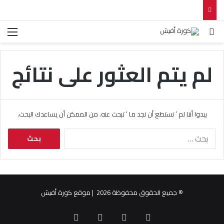
بحث عن
الق
لم يتم العثور على نتائج
يبدوا أننا لم ’ نستطع أن نجد ما ’ تبحث عنه. من الممكن أن يساعدك البحث.
ا
ل
ب
ح
ث
ع
© جميع الحقوق محفوظة 2026 | موقع كورة أفيش
ن
:
X
فيسبوك
يوتيوب
انستقرام