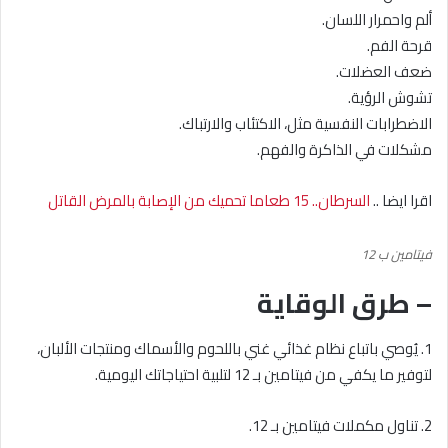
ألم واحمرار اللسان.
قرحة الفم.
ضعف العضلات.
تشوش الرؤية.
الاضطرابات النفسية مثل، الاكتئاب والارتباك.
مشكلات في الذاكرة والفهم.
اقرا ايضا ..
السرطان.. 15 طعاما تحميك من الإصابة بالمرض القاتل
فيتامين ب 12
– طرق الوقاية
1. يُوصي باتباع نظام غذائي غني باللحوم والأسماك ومنتجات الألبان،
لتوفير ما يكفي من فيتامين بـ 12 لتلبية احتياجاتك اليومية.
2. تناول مكملات فيتامين بـ 12.