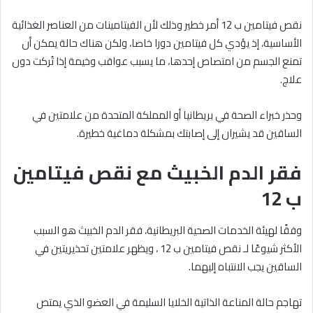
نقص فيتامين ب 12 أمر خطير وذلك لأن الفيتامينات من العناصر الغذائية
الأساسية، إذ يؤدي كل فيتامين دورا خاصا، ولكن هناك حالة يمكن أن
تمنع الجسم من امتصاص إحدها، ما يسبب عواقب وخيمة إذا تُركت دون
علاج.
وحذر خبراء الصحة في بريطانيا أو المملكة المتحدة من علامتين في
الساقين قد يشيران إلى إصابتك بمشكلة دماغية خطيرة.
فقر الدم الخبيث مع نقص فيتامين
ب 12
وفقًا لهيئة الخدمات الصحية البريطانية، فقر الدم الخبيث هو السبب
الأكثر شيوعًا لـ نقص فيتامين ب 12 ، ويظهر علامتين تحذيريتين في
الساقين يجب الانتباه إليهما.
تهاجم حالة المناعة الذاتية الخلايا السليمة في العضو الذي يمتص