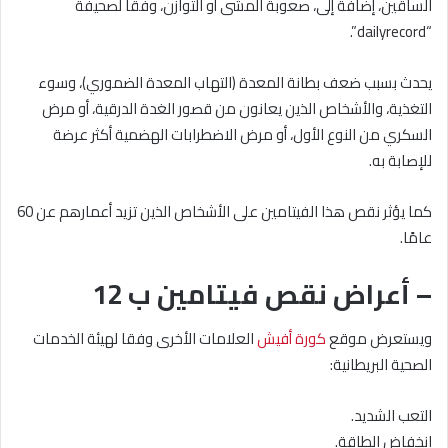
الساقين، إضافة إلى، صعوبة المشى أو التوازن، وفقًا لصحيفة
“dailyrecord”.
يحدث بسبب ضعف بطانة المعدة (التهاب المعدة الضموري)، وسوء
التغذية، والأشخاص الذين يعانون من قصور الغدة الدرقية، أو مرض
السكري من النوع الأول، أو مرض الاضطرابات الهضمية أكثر عرضة
للإصابة به.
كما يؤثر نقص هذا الفيتامين على الأشخاص الذين تزيد أعمارهم عن 60
عامًا.
– أعراض نقص فيتامين ب 12
ويستعرض موقع
كورة أفيش
العلامات الأخرى وفقا لهيئة الخدمات
الصحية البريطانية:
التعب الشديد.
انخفاض الطاقة.