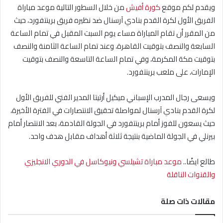
ويقدم لكم موقع
كورة أفيش
من خلال السطور التالية موعد مباراة
الفريق الأول لكرة القدم بنادي آرسنال ضد نظيره فريق برينتفورد، حيث
من المقرر أن تقام المباراة مساء يوم السبت المقبل في تمام الساعة
السابعة والنصف بتوقيت القاهرة، وعند تمام الساعة الثامنة والنصف
بتوقيت مكة المكرمة، وفي تمام الساعة التاسعة والنصف بتوقيت
الإمارات، على ملعب برينتفورد.
ويسعى رجال المدرب الإسباني ميكيل أرتيتا المدير الفني للفريق الأول
لكرة القدم بنادي آرسنال لمواصلة تحقيق الانتصارات في الفترة الأخيرة،
حيث يسعون للفوز أمام برينتفورد في الجولة القادمة، بعد الانتصار أمام
بيرنلي في الجولة الماضية بنتيجة ثلاثة أهداف مقابل هدف واحد.
طالع ايضًا..
موعد مباراة تشيلسي ونيوكاسل في الدوري الانجليزي
والقنوات الناقلة
مقالات ذات صلة