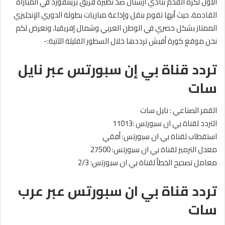
الأول لكرة القدم بنادي آرسنال ضد نظيره فريق برينتفورد في المباراة
القادمة، حيث أنها تقوم بنقل وإذاعة مباريات بطولة الدوري الإنجليزي
الممتاز بشكل حصري في الوطن العربي وشمال إفريقيا، ونعرض لكم
نحن موقع كورة أفيش ترددها خلال السطور القليلة الآتية:-
تردد قناة بي إن سبورتس عبر نايل
سات
القمر الصناعي : نايل سات
التردد لقناة بي ان سبورتس :11013
استقطاب لقناة بي ان سبورتس: أفقي
معدل الترميز لقناة بي ان سبورتس: 27500
معامل تصحيح الخطأ لقناة بي ان سبورتس: 2/3
تردد قناة بي ان سبورتس عبر عرب
سات