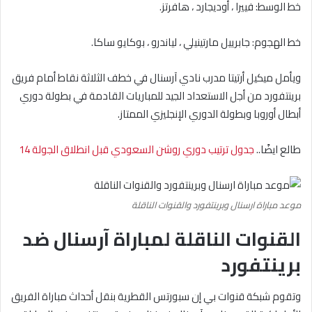
خط الوسط: فييرا ، أوديجارد ، هافرتز.
خط الهجوم: جابرييل مارتينيلي ، لياندرو ، بوكايو ساكا.
ويأمل ميكيل أرتيتا مدرب نادي آرسنال في خطف الثلاثة نقاط أمام فريق
برينتفورد من أجل الاستعداد الجيد للمباريات القادمة في بطولة دوري
أبطال أوروبا وبطولة الدوري الإنجليزي الممتاز.
طالع ايضًا..
جدول ترتيب دوري روشن السعودي قبل انطلاق الجولة 14
موعد مباراة ارسنال وبرينتفورد والقنوات الناقلة
القنوات الناقلة لمباراة آرسنال ضد
برينتفورد
وتقوم شبكة قنوات بي إن سبورتس القطرية بنقل أحداث مباراة الفريق