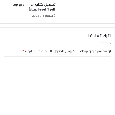
تحميل كتاب top grammar
level 1 pdf مجاناً
سبتمبر 13, 2024
اترك تعليقاً
لن يتم نشر عنوان بريدك الإلكتروني.
الحقول الإلزامية مشار إليها بـ
*
ا
ل
ت
ع
ل
ي
ق
*