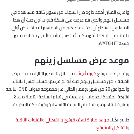
واقترب الفنان أحمد داود من الانتهاء من تصوير كافة مشاهدة في
مسلسل زينهم والذي يتم عرضه على شبكة قنوات أون حيث أن هذا
المسلسل استطاع أن يجذب عدد كبير من الجماهير له منذ عرض أولى
حلقاته في الفترة الأخيرة، كما أنه تصدر قائمة الأعلى مشاهدة عبر
منصة WATCH IT.
موعد عرض مسلسل زينهم
ويقدم لكم موقع
كورة أفيش
من خلال السطور التالية موعد عرض
الحلقة 7 من مسلسل زينهم حيث أنه تم عرضها مساء أمس الثلاثاء
والموافق 28 من شهر نوفمبر الحالي عبر مجموعة قنوات ON E التابعة
لشركة المتحدة للخدمات الإعلامية في تمام الساعة الثامنة مساءً
بتوقيت القاهرة، وعند تمام الساعة التاسعة بتوقيت مكة المكرمة.
طالع ايضًا..
موعد مباراة نسف قرشي والفيصلي والقنوات الناقلة
والتشكيل المتوقع