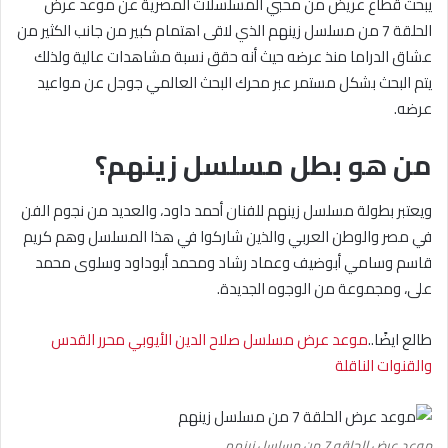
يبحث قطاع عريض من محبي المسلسلات المصرية عن موعد عرض
الحلقة 7 من مسلسل زينهم الذي لاقى اهتمام كبير من جانب الكثير من
عشاق الدراما منذ عرضه حيث أنه حقق نسبة مشاهدات عالية ولذلك
يتم البحث بشكل مستمر عبر محرك البحث العالمي جوجل عن مواعيد
عرضه.
من هو بطل مسلسل زينهم؟
ويعتبر بطولة مسلسل زينهم للفنان أحمد داود، والعديد من نجوم الفن
في مصر والوطن العربي والذين شاركوا في هذا المسلسل وهم كريم
قاسم وسامي أبوضيف وعماد رشاد ومحمد أبوداود وسلوى محمد
على، ومجموعة من الوجوه الجديدة.
طالع ايضًا..
موعد عرض مسلسل صلاح الدين الأيوبي محرر القدس
والقنوات الناقلة
موعد عرض الحلقه 7 من مسلسل زينهم