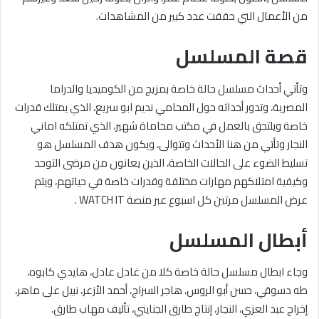
من الأعمال التي حققت عدد كبير من المشاهدات.
قصة المسلسل
وتأتي أحداث مسلسل حالة خاصة بمزيج من الكوميديا والدراما
المصرية، وتدور أحداثه حول المحامي نديم ابو سريع، الذي يمتلك قدرات
خاصة ويلتحق بالعمل في مكتب محاماة شهير، الذي تمتلكه اماني
النجار وتأتي من هنا الأحداث وتتوالى، ويكون هدف المسلسل هو
تسليط الضوء على الحالات الخاصة، الذين يعانون من مرضى التوحد
وكيفية امتلاكهم مهارات مختلفة وقدرات خاصة في حياتهم، ويتم
عرض المسلسل مرتين كل اسبوع عبر منصة WATCH IT .
أبطال المسلسل
وجاء ابطال مسلسل حالة خاصة كلا من غادل عادل، هايدي كابوه،
طه دسوقي، حسن أبو الروس، هاجر السراج، أحمد الأزعر، نبيل على ماهر،
إخراج عبد العزي، النجار، إنتاج طارق الجنايني، تأليف مهاب طارق.