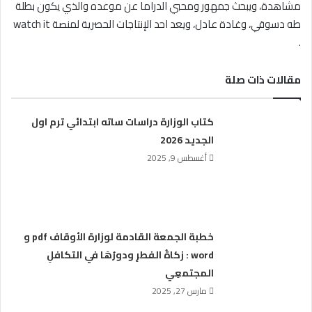
مشاهدة، ويبحث جمهور ومحبي الدراما عن موعده والذي يكون بطلة
طه دسوقي، وغادة عادل، ويعد احد الإنتاجات الحصرية لمنصة watch it
.
مقالات ذات صلة
كتاب الوزارة دراسات ساته ابتدائي ترم اول
الجديد 2026
أغسطس 9, 2025
خطبة الجمعة القادمة لوزارة الأوقاف pdf و
word : زكاةُ الفطرِ ودورُهَا في التكافلِ
المجتمعِي
مارس 27, 2025