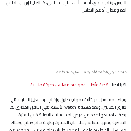
الروس، وئام مجدى، أحمد الأزعر، على السباعى، كذلك لينا إيهاب، الطفل
آدم وهدان، أدهم النحاس .
موعد عرض الحلقة الأخيرة مسلسل حالة خاصة
اقرا ايضا ..
قصة وأبطال ومواعيد مسلسل حدوتة منسية
وجاء المسلسل من تأليف مهاب طارق وإخراج عبد العزيز النجار وإنتاج
طارق الجناينى، وتعد منصة watch it الأصلية، هي الناقل الحصري له،
وعقب امتلاكها عدد من عرض المسلسلات الأصلية خلال الفترة
الماضية ومنها مسلسل على باب العمارة، بطولة حاتم صلاح، وكذلك
مسلسل بالطول بطولة عصام عمر، واتزان بطولة ركين سعد وغيرهم