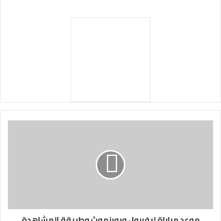
موعد مباراة ليفربول وبورنموث وطريقة المشاهدة