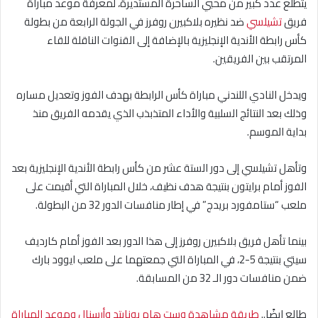
يتطلع عدد كبير من محبي الساحرة المستديرة، لمعرفة موعد مباراة
فريق
تشيلسي
ضد نظيره بلاكبيرن روفرز في الجولة الرابعة من بطولة
كأس رابطة الأندية الإنجليزية بالإضافة إلى القنوات الناقلة للقاء
المرتقب بين الفريقين.
ويدخل النادي اللندني مباراة كأس الرابطة بهدف الفوز وتعديل مساره
وذلك بعد النتائج السلبية والأداء المتذبذب الذي يقدمه الفريق منذ
بداية الموسم.
وتأهل تشيلسي إلى دور الستة عشر من كأس رابطة الأندية الإنجليزية بعد
الفوز أمام برايتون بنتيجة هدف نظيف، خلال المباراة التي أقيمت على
ملعب “ستامفورد بريدج” في إطار منافسات الدور 32 من البطولة.
بينما تأهل فريق بلاكبيرن روفرز إلى هذا الدور بعد الفوز أمام كارديف
سيتي بنتيجة 5-2، في المباراة التي جمعتهما على ملعب ايوود بارك
ضمن منافسات دور الـ 32 من المسابقة.
طالع ايضًا..
طريقة مشاهدة وست هام يونايتد وأرسنال وموعد المباراة