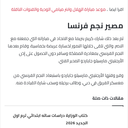
اقرا ايضا ..
موعد مباراة الهلال وانتر ميامي الودية والقنوات الناقلة
مصير نجم فرنسا
ثم بعد ذلك شارك كريم بنزيما مع الاتحاد في مباراته التي جمعته مع
النصر، والتي تلقى خلالها النمور لخسارة عريضة بخماسية، وقام بعدها
النجم الفرنسي بمغادرة المملكة وسافر دون الحصول على إذن
الأرجنتيني مارسيلو جاياردو المدير الفني.
وقرر وقتها الأرجنتيني مارسيلو جاياردو باستبعاد النجم الفرنسي من
معسكر الفريق في دبي، وطالب برحيله وسحب شارة القيادة منه.
مقالات ذات صلة
كتاب الوزارة دراسات ساته ابتدائي ترم اول
الجديد 2026