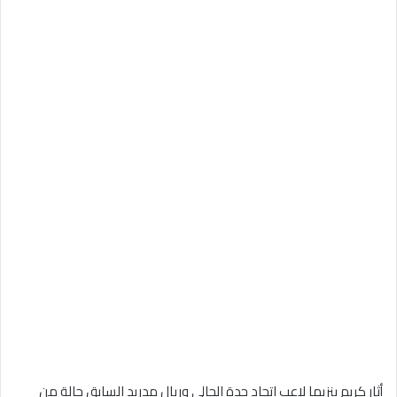
أثار كريم بنزيما لاعب اتحاد جدة الحالي وريال مدريد السابق حالة من