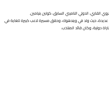
 24 الموجودين في كوت ديفوار، وحقق بنيامين انجازات عديدة، حيث ولد في ويندهوك، وحقق مسيرة لاعب كبيرة للغاية في