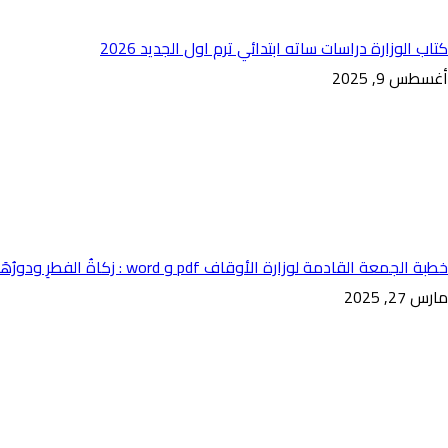
كتاب الوزارة دراسات ساته ابتدائي ترم اول الجديد 2026
أغسطس 9, 2025
خطبة الجمعة القادمة لوزارة الأوقاف pdf و word : زكاةُ الفطرِ ودورُهَا في التكافلِ المجتمعِي
مارس 27, 2025