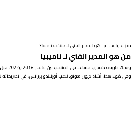
مدرب واعد.. من هو المدير الفني لـ منتخب ناميبيا؟
من هو المدير الفني لـ ناميبيا
وسلك طريقه كمدرب مساعد في المنتخب بين عامي 2018 و2022 قبل أن يتولى منصب المدرب الرئيسي.
وفي ضوء هذا، أشاد ديون هوتو، لاعب أورلاندو بيراتس، في تصريحاته لمو