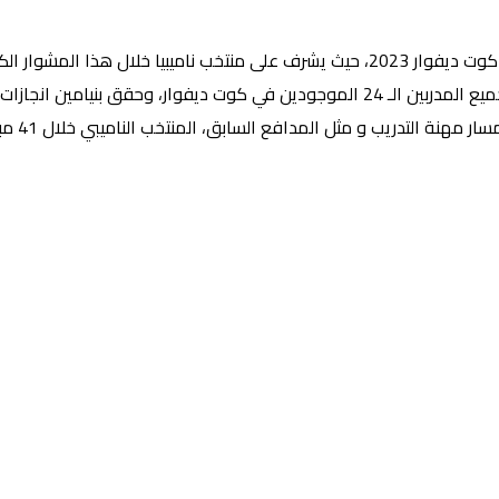
ميبي السابق، كولين بنيامين.
ويعد كولين بنيامين الأصغر سنا حيث يمتلك من العمر 45 عاماً، من بين جميع المدربين الـ