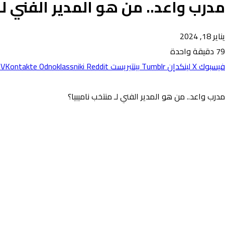
مدرب واعد.. من هو المدير الفني لـ
يناير 18, 2024
79
دقيقة واحدة
فيسبوك
X
لينكدإن
بينتيريست
Odnoklassniki
مدرب واعد.. من هو المدير الفني لـ منتخب ناميبيا؟