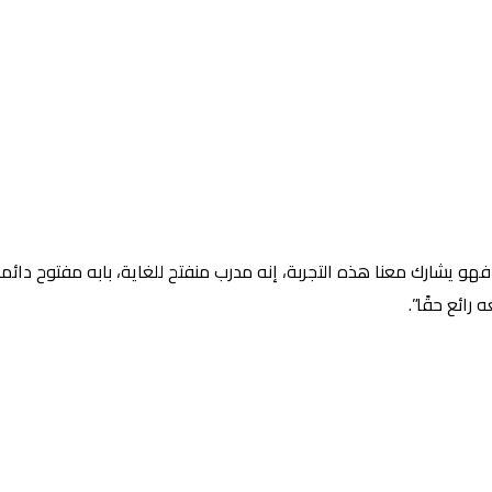
و يشارك معنا هذه التجربة، إنه مدرب منفتح للغاية، بابه مفتوح دائما ل
رائع حقًا”.