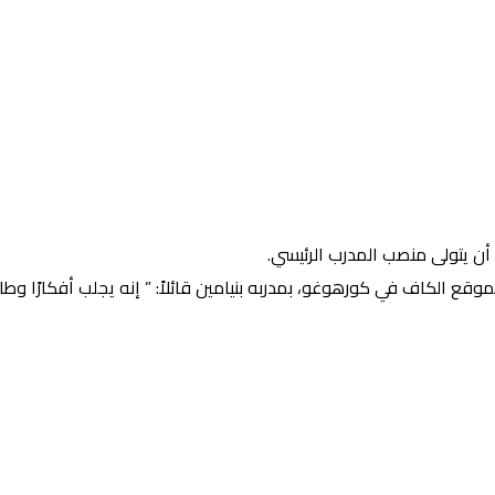
قع الكاف في كورهوغو، بمدربه بنيامين قائلاً: ” إنه يجلب أفكارًا وطا