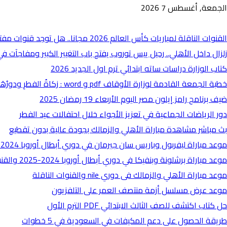
الجمعة, أغسطس 7 2026
أخبار عاجلة
القنوات الناقلة لمباريات كأس العالم 2026 مجانا.. هل توجد قنوات مفتوحة؟
زلزال داخل الأهلي.. رحيل ييس توروب يفتح باب التغيير الكبير ومفاجآت 
كتاب الوزارة دراسات ساته ابتدائي ترم اول الجديد 2026
خطبة الجمعة القادمة لوزارة الأوقاف pdf و word : زكاةُ الفطرِ ودورُهَا في التكافلِ المجتمعِي
ضيف برنامج رامز إيلون مصر اليوم الأربعاء 19 رمضان 2025
دور الرياضات الجماعية في تعزيز الأجواء خلال احتفالات عيد الفطر
بث مباشر مشاهدة مباراة الأهلي والزمالك بجودة عالية بدون تقطيع
موعد مباراة ليفربول وباريس سان جيرمان في دوري أبطال أوروبا 2024-2025 والقنوات الناقلة
موعد مباراة برشلونة وبنفيكا في دوري أبطال أوروبا 2024-2025 والقنوات الناقلة
موعد مباراة الأهلي والزمالك فى دوري nile والقنوات الناقلة
موعد عرض مسلسل أزمة منتصف العمر على التلفزيون
حل كتاب اكتشف للصف الثالث الابتدائي PDF الترم الأول
طريقة الحصول على دعم المكيفات في السعودية في 5 خطوات