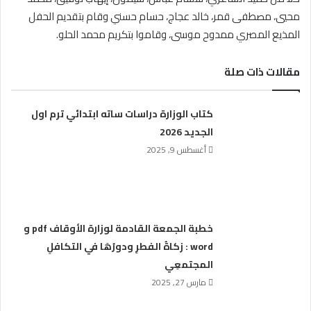
محيي، مصطفى قمر، خالد عجاج، حسام حسني وقام بتقديم الحفل
المذيع المصري ممدوح موسى، وقاموا بتكريم محمد الحلو.
مقالات ذات صلة
كتاب الوزارة دراسات ساته ابتدائي ترم اول
الجديد 2026
أغسطس 9, 2025
خطبة الجمعة القادمة لوزارة الأوقاف pdf و
word : زكاةُ الفطرِ ودورُهَا في التكافلِ
المجتمعِي
مارس 27, 2025