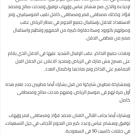
لإحياءه والذي ضم هشام عباس وإيهاب توفيق ومدحت صالح ومحمد
فؤاد وكذلك مصطفى قمر ومصطفى كامل نقيب الموسيقيين، وتم
الاستعداد للحفل بإستقبال جميع النجوم في مطار الرياض عقب
وصولهم بالورود وسط حفاوة كبيرة من الجمهور وتنظيم واستقبال
مميز من منظمي الحفل .
ونفذت جميع التذاكر، عقب الإقبال الشديد عليها في الحفل الذي يقام
على مسرح بنش مارك في الرياض وبمجرد الاعلان عن الحفل اقبل
الجماهير علي التذاكر وتم نفاذها واكتمال العدد.
وبمشاركة مطربين شاركوا من قبل يشارك أيضا مطربين جدد تعتبر هذه
أول مرة لهم فى موسم الرياض، ومنهم مدحت صالح ومصطفى
كامل.
ويشارك أيضا بجانب الثنائي الفنان محمد فؤاد ومصطفى قمر وإيهاب
توفيق وهشام عباس وعدد كبير من النجوم الأجانب في جيل التسعينات،
في حفلات كاسيت 90 فى السعودية.