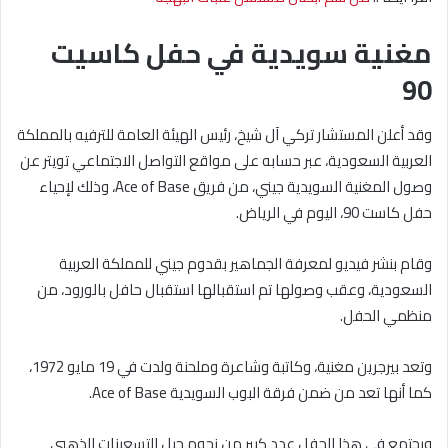
مغنية سويدية في حفل كاسيت
90
وقد أعلن المستشار تركي آل شيخ، رئيس الهيئة العامة للترفيه بالمملكة
العربية السعودية، عبر حسابه على مواقع التواصل الاجتماعي تويتر عن
وصول المغنية السويدية جيني، من فريق Ace of Base، وذلك لإحياء
حفل كاست 90، اليوم في الرياض.
وقام بنشر فيديو لمعرفة الجماهير بقدوم جيني للمملكة العربية
السعودية، وعقب وصولها تم استقبالها استقبال حافل بالورود، من
منظمي الحفل.
وتعد بيرجرين مغنية، وكاتبة وشاعرة وملحنة ولدت في 19 مايو 1972،
كما أنها تعد من ضمن فرقة البوب السويدية Ace of Base.
ويجتمع في هذا الحفل عدد كبير من نجوم جيل التسعينات الذهبي