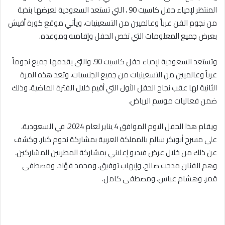
المنتظر لإحياء حفل كاسيت 90 ، التي تستعد السعودية لعرضها بنخبة
من نجوم الفن عرباً وعالميين من التسعينيات، ويأتي موقع كورة أفيش
بعرض جميع المعلومات التي تخص الحفل وإقامته وموعده.
وتستعد السعودية لإحياء حفل كاسيت 90، والتي يقدمها جميع نجوماً
عرباً وعالميين من التسعينيات من جميع الجنسيات، وتعد هذه المرة
الثانية لها عقب نجاح الحفل الأول التي أقيم خلال الفترة الماضية، وذلك
ضمن فعاليات موسم الرياض.
ويقام هذا الحفل اليوم الموافق 4 يناير لعام 2024، في السعودية،
على مسرح أبوبكر سالم بالمملكة العربية بمشاركة نجوم كبار، وكشف
عن ذلك من خلال عرض فيديو إعلاني بمشاركة المطربين المشاركين،
وهم الفنان مدحت صالح، وإيهاب توفيق، ومحمد فؤاد، ومصطفى
قمر، وهشام عباس، ومصطفى كامل.