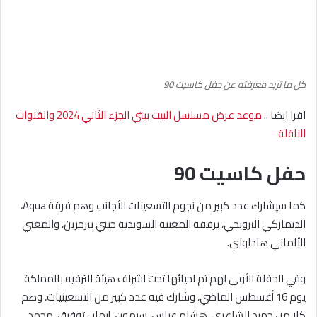
كل ما تريد معرفته عن حفل كاسيت 90
اقرا ايضا ..
موعد عرض مسلسل البيت بيتي الجزء الثاني 2024 والقنوات
الناقلة
حفل كاسيت 90
كما سيشارك عدد كبير من نجوم التسعينات الأجانب وهم فرقة Aqua،
الدنماركي النرويجي، برفقة المغنية السويدية جيني بيرجرين، والمغني
الألماني هاداواي.
وفي الحفلة الأولى لهم تم احيائها تحت اشراف هيئة الترفيه بالمملكة
يوم 16 أغسطس الماضي، وشارك فيه عدد كبير من التسعينيات، وضم
كلا من حميد الشاعري، هشام عباس، سيمون، إيهاب توفيق، محمد