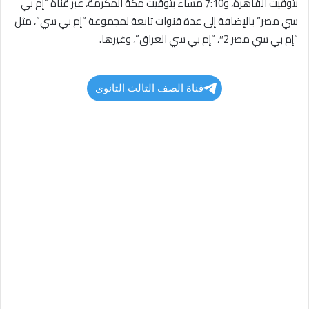
بتوقيت القاهرة، و7:10 مساء بتوقيت مكة المكرمة، عبر قناة “إم بي
سي مصر” بالإضافة إلى عدة قنوات تابعة لمجموعة “إم بي سي”، مثل
“إم بي سي مصر 2″، “إم بي سي العراق”، وغيرها.
قناة الصف الثالث الثانوي