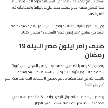
يستمر برنامج “رامز إيلون مصر” في استضافة نجوم الفن والمشاهير،
حيث يتعرض ضيف اليوم لمقلب جديد مليء بالإثارة والمفاجآت غير
المتوقعة.
وفي السطور التالية، يكشف موقع “شبابيك” عن هوية ضيف حلقة
اليوم من برنامج “رامز إيلون مصر” الأربعاء 19 رمضان 2025.
ضيف رامز إيلون مصر الليلة 19
رمضان
يقع نجم الكوميديا المصري محمد عبد الرحمن، الشهير بلقب “توتا”،
ضحية حلقة اليوم الأربعاء 19 رمضان 1446 هـ، حيث يتم إقناعه
بالمشاركة في لجنة تحكيم برنامج وهمي لاكتشاف المواهب تحت اسم
“جولدن تالنت”.
وتنضم إلى اللجنة الفنانة نوال الزغبي ولاعب كرة القدم السعودي
محمد نور، بينما تدير الإعلامية بسنت شمس الحوار.