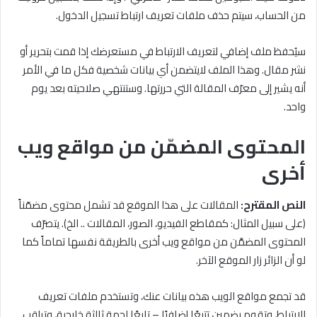
من الحساب، سيتم حذف ملفات تعريف ارتباط تسجيل الدخول.
سيُحفظ ملف إضافي لتعريف الارتباط في مستعرضك إذا قمت بتحرير أو
نشر مقال. وهذا الملف لايتضمن أي بيانات شخصية فكل ما في الأمر
أنه يشير إلى معرّف المقالة التي حررتها. وستنتهي صلاحيته بعد يوم
واحد.
المحتوى المضمّن من مواقع ويب
أخرى
النص المقترح:
المقالات على هذا الموقع قد تشمل محتوى مضمّناً
(على سبيل المثال: كمقاطع الفيديو، الصور، المقالات .. الخ). يتصرّف
المحتوى المضمَّن من مواقع ويب أخرى بالطريقة نفسها تماماً كما
لو أن الزائر زار الموقع الآخر.
قد تجمع مواقع الويب هذه بيانات عنك، وتستخدم ملفات تعريف
الارتباط، وتقوم بضمين تتبعًا إضافيًا – تابعًا لجهة ثالثة خارجية، وتراقب