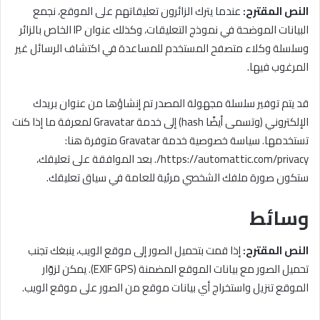
النص المقترح:
عندما يترك الزائرون تعليقاتهم على الموقع، نجمع
البيانات الموضحة في نموذج التعليقات، وكذلك عنوان IP الخاص بالزائر
وسلسلة وكلاء متصفح المستخدم للمساعدة في اكتشاف الرسائل غير
المرغوب فيها.
قد يتم توفير سلسلة مجهولة المصدر تم إنشاؤها من عنوان بريدك
الإلكتروني (وتسمى أيضًا hash) إلى خدمة Gravatar لمعرفة ما إذا كنت
تستخدمها. سياسة خصوصية خدمة Gravatar متوفرة هنا:
https://automattic.com/privacy/. بعد الموافقة على تعليقك،
ستكون صورة ملفك الشخصي مرئية للعامة في سياق تعليقك.
وسائط
النص المقترح:
إذا قمت بتحميل الصور إلى موقع الويب، ينبغك تجنب
تحميل الصور مع بيانات الموقع المضمنة (EXIF GPS). يمكن لزوّار
الموقع تنزيل واستخراج أي بيانات موقع من الصور على موقع الويب.