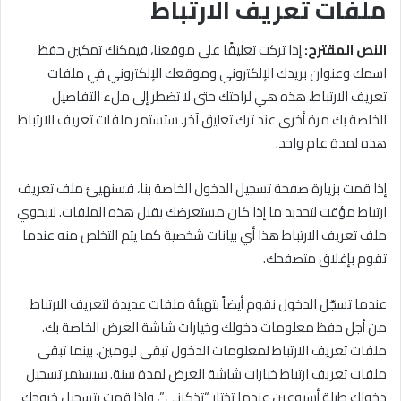
ملفات تعريف الارتباط
النص المقترح:
إذا تركت تعليقًا على موقعنا، فيمكنك تمكين حفظ
اسمك وعنوان بريدك الإلكتروني وموقعك الإلكتروني في ملفات
تعريف الارتباط. هذه هي لراحتك حتى لا تضطر إلى ملء التفاصيل
الخاصة بك مرة أخرى عند ترك تعليق آخر. ستستمر ملفات تعريف الارتباط
هذه لمدة عام واحد.
إذا قمت بزيارة صفحة تسجيل الدخول الخاصة بنا، فسنهيئ ملف تعريف
ارتباط مؤقت لتحديد ما إذا كان مستعرضك يقبل هذه الملفات. لايحوي
ملف تعريف الارتباط هذا أي بيانات شخصية كما يتم التخلص منه عندما
تقوم بإغلاق متصفحك.
عندما تسجّل الدخول نقوم أيضاً بتهيئة ملفات عديدة لتعريف الارتباط
من أجل حفظ معلومات دخولك وخيارات شاشة العرض الخاصة بك.
ملفات تعريف الارتباط لمعلومات الدخول تبقى ليومين، بينما تبقى
ملفات تعريف ارتباط خيارات شاشة العرض لمدة سنة. سيستمر تسجيل
دخولك طيلة أسبوعين عندما تختار “تذكرني”، وإذا قمت بتسجيل خروجك