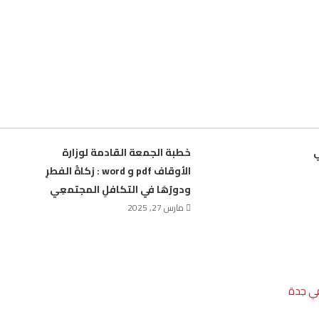
ي
خطبة الجمعة القادمة لوزارة
الأوقاف pdf و word : زكاةُ الفطرِ
ودورُهَا في التكافلِ المجتمعِي
مارس 27, 2025
في جدة