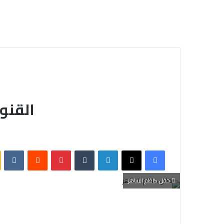
القنو
فيسبوك
X
لينكدإن
‏Tumblr
بينتيريست
‏Reddit
‏VKontakte
حفل كاظم الساهر