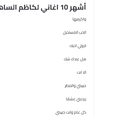
أشهر 10 اغاني لكاظم الساهر من قصائد نزار قباني
واكرهها
الحب المستحيل
قولي احبك
هل عندك شك
الا انت
حبيبتي والمطر
زيديني عشقا
كل عام وانت حبيبتي