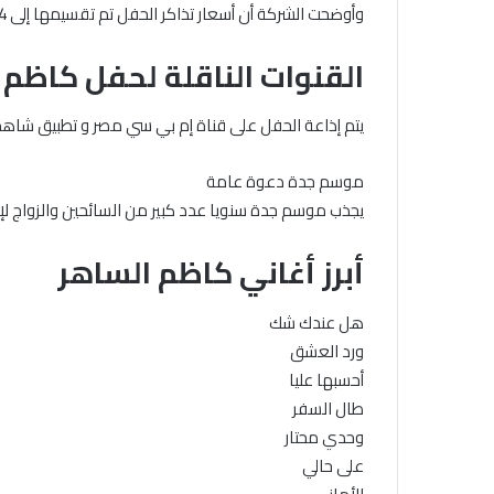
وأوضحت الشركة أن أسعار تذاكر الحفل تم تقسيمها إلى 4 فئات بداية من 259 حتى 1250 ريال سعودي.
القنوات الناقلة لحفل كاظم
يتم إذاعة الحفل على قناة إم بي سي مصر و تطبيق شا
موسم جدة دعوة عامة
يجذب موسم جدة سنويا عدد كبير من السائحين والزواج لإ
أبرز أغاني كاظم الساهر
هل عندك شك
ورد العشق
أحسبها عليا
طال السفر
وحدي محتار
على حالي